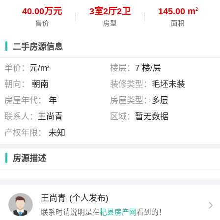
40.00万元
3
室
2
厅
2
卫
145.00 m
2
售价
房型
面积
二手房源信息
单价：
元/m
楼层：
7 楼/层
2
朝向：
朝南
装修类型：
毛坯未装
房屋年代：
年
房屋类型：
多层
联系人：
王尚青
区域：
暂无数据
产权年限：
未知
房源描述
王尚青
(个人发布)
联系时请说明是在
杞县房产网
看到的！