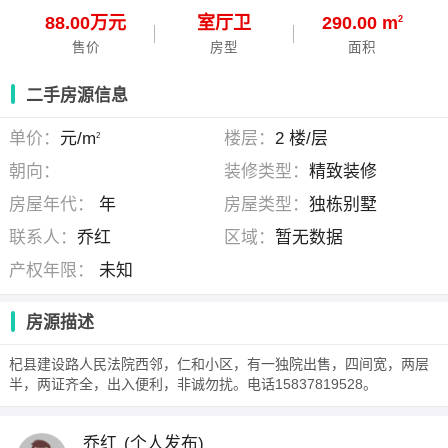
88.00万元
室
厅
卫
290.00 m
2
售价
房型
面积
二手房源信息
单价：
元/m
楼层：
2 楼/层
2
朝向：
装修类型：
精致装修
房屋年代：
年
房屋类型：
独栋别墅
联系人：
乔红
区域：
暂无数据
产权年限：
未知
房源描述
杞县建设路人民法院西邻，仁和小区，有一独院出售，四间宽，两层
半，两证齐全，出入便利，非诚勿扰。电话15837819528。
乔红
(个人发布)