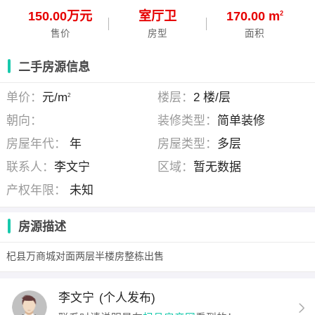
150.00万元
室
厅
卫
170.00 m
2
售价
房型
面积
二手房源信息
单价：
元/m
楼层：
2 楼/层
2
朝向：
装修类型：
简单装修
房屋年代：
年
房屋类型：
多层
联系人：
李文宁
区域：
暂无数据
产权年限：
未知
房源描述
杞县万商城对面两层半楼房整栋出售
李文宁
(个人发布)