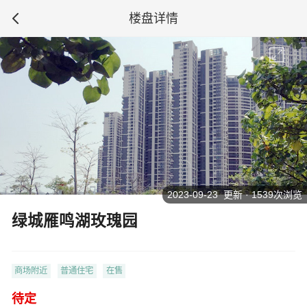
楼盘详情
2023-09-23 更新 · 1539次浏览
绿城雁鸣湖玫瑰园
商场附近
普通住宅
在售
待定